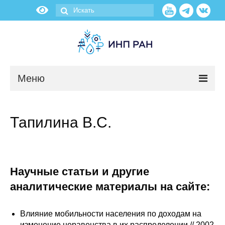
Меню
Новости
Тапилина В.С.
О нас
Об институте
Научные статьи и другие
Научные подразделения
аналитические материалы на сайте:
Администрация
Влияние мобильности населения по доходам на
изменение неравенства в их распределении // 2002