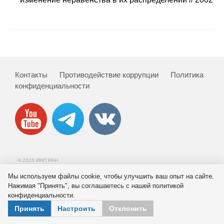
Сотрудники
Отчетность
Противодействие коррупции
Контакты
Противодействие коррупции
Политика
Материалы для СМИ
конфиденциальности
Публикации
Научная жизнь
Издания
© 2026 ИНП РАН
Проблемы прогнозирования
Мы используем файлы cookie, чтобы улучшить ваш опыт на сайте.
Нажимая "Принять", вы соглашаетесь с нашей политикой
О журнале
конфиденциальности.
Принять
Настроить
Отклонить
Номера журналов