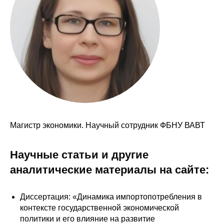
Сотрудники
Отчетность
Противодействие коррупции
Материалы для СМИ
Публикации
Магистр экономики. Научный сотрудник ФБНУ ВАВТ
Научная жизнь
Издания
Научные статьи и другие
аналитические материалы на сайте:
Проблемы прогнозирования
О журнале
Диссертация: «Динамика импортопотребления в
контексте государственной экономической
Номера журналов
политики и его влияние на развитие