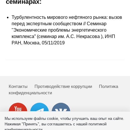
семинарах:
Сотрудники
Отчетность
Турбулентность мирового нефтяного рынка: вызов
перед экспертным сообществом // Семинар
"Экономические проблемы энергетического
Противодействие коррупции
комплекса” (семинар им. А.С. Некрасова ), ИНП
РАН, Москва, 05/11/2019
Материалы для СМИ
Публикации
Научная жизнь
Издания
Контакты
Противодействие коррупции
Политика
конфиденциальности
Проблемы прогнозирования
О журнале
Мы используем файлы cookie, чтобы улучшить ваш опыт на сайте.
Номера журналов
Нажимая "Принять", вы соглашаетесь с нашей политикой
конфиденциальности.