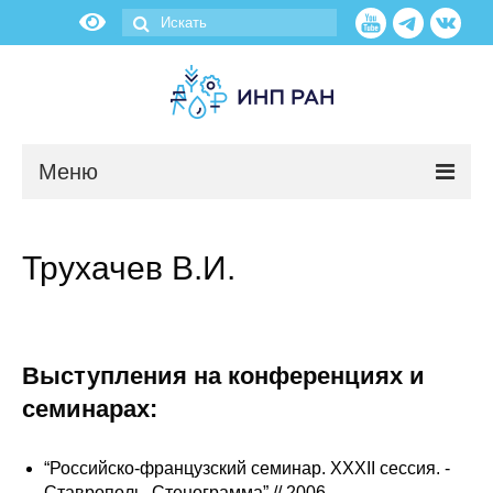
Меню
Новости
Трухачев В.И.
О нас
Об институте
Выступления на конференциях и
Научные подразделения
семинарах:
Администрация
“Российско-французский семинар. XXXII сессия. -
Ставрополь. Стенограмма” // 2006