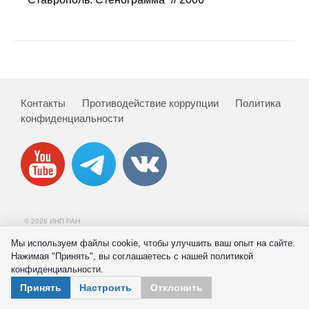
Сотрудники
Отчетность
Противодействие коррупции
Контакты
Противодействие коррупции
Политика
Материалы для СМИ
конфиденциальности
Публикации
Научная жизнь
Издания
© 2026 ИНП РАН
Проблемы прогнозирования
Мы используем файлы cookie, чтобы улучшить ваш опыт на сайте.
Нажимая "Принять", вы соглашаетесь с нашей политикой
О журнале
конфиденциальности.
Принять
Настроить
Отклонить
Номера журналов