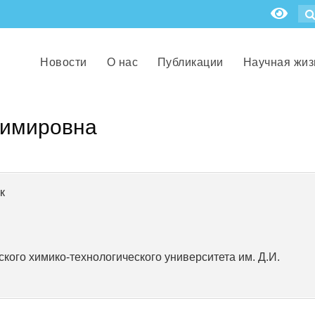
Новости
О нас
Публикации
Научная жиз
димировна
к
кого химико-технологического университета им. Д.И.