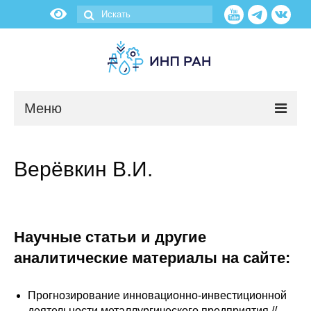
Меню
Новости
Верёвкин В.И.
О нас
Об институте
Научные статьи и другие
Научные подразделения
аналитические материалы на сайте:
Администрация
Прогнозирование инновационно-инвестиционной
деятельности металлургического предприятия //