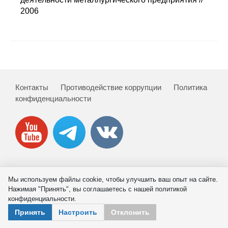
Сотрудники
2006
Отчетность
Противодействие коррупции
Материалы для СМИ
Контакты
Противодействие коррупции
Политика
конфиденциальности
Публикации
Научная жизнь
Издания
Проблемы прогнозирования
© 2026 ИНП РАН
Мы используем файлы cookie, чтобы улучшить ваш опыт на сайте.
Нажимая "Принять", вы соглашаетесь с нашей политикой
О журнале
конфиденциальности.
Принять
Настроить
Отклонить
Номера журналов