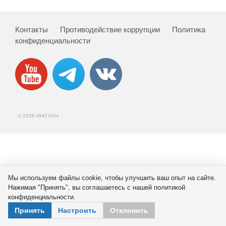
Сотрудники
Отчетность
Контакты
Противодействие коррупции
Политика
конфиденциальности
Противодействие коррупции
Материалы для СМИ
Публикации
© 2026 ИНП РАН
Научная жизнь
Издания
Проблемы прогнозирования
Мы используем файлы cookie, чтобы улучшить ваш опыт на сайте.
Нажимая "Принять", вы соглашаетесь с нашей политикой
О журнале
конфиденциальности.
Принять
Настроить
Отклонить
Номера журналов