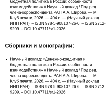
Сотрудники
бюджетная политика в России: особенности
взаимодействия» // Научный доклад / Под ред.
члена-корреспондента РАН А.А. Широва. — М.:
Отчетность
Клуб печати, 2026. — 404 с. — (Научный доклад
ИНП РАН). – ISBN 978-5-908107-26-6. – ISSN 2712-
Противодействие коррупции
9209. – DOI 10.47711/sr1-2026.
Материалы для СМИ
Сборники и монографии:
Публикации
Научный доклад: «Денежно-кредитная и
Научная жизнь
бюджетная политика в России: особенности
взаимодействия» // Научный доклад / Под ред.
Издания
члена-корреспондента РАН А.А. Широва. — М.:
Клуб печати, 2026. — 404 с. — (Научный доклад
Проблемы прогнозирования
ИНП РАН). – ISBN 978-5-908107-26-6. – ISSN 2712-
9209. – DOI 10.47711/sr1-2026.
О журнале
Номера журналов