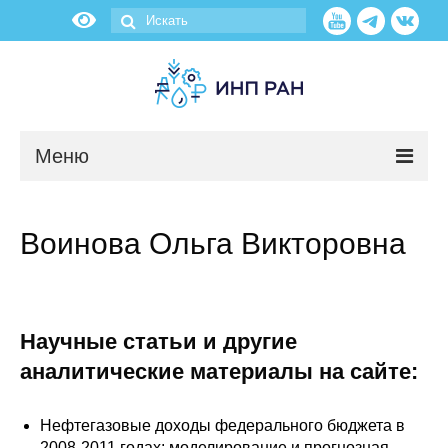
Меню
Новости
Воинова Ольга Викторовна
О нас
Об институте
Научные статьи и другие
Научные подразделения
аналитические материалы на сайте:
Администрация
Нефтегазовые доходы федерального бюджета в
2008-2011 годах: моделирование и прогнозная