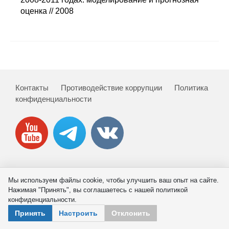
Сотрудники
оценка // 2008
Отчетность
Противодействие коррупции
Материалы для СМИ
Контакты
Противодействие коррупции
Политика
конфиденциальности
Публикации
Научная жизнь
Издания
Проблемы прогнозирования
© 2026 ИНП РАН
Мы используем файлы cookie, чтобы улучшить ваш опыт на сайте.
Нажимая "Принять", вы соглашаетесь с нашей политикой
О журнале
конфиденциальности.
Принять
Настроить
Отклонить
Номера журналов