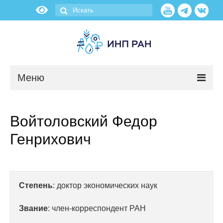
Меню
Новости
Войтоловский Федор
О нас
Генрихович
Об институте
Научные подразделения
Степень
: доктор экономических наук
Администрация
Звание
: член-корреспондент РАН