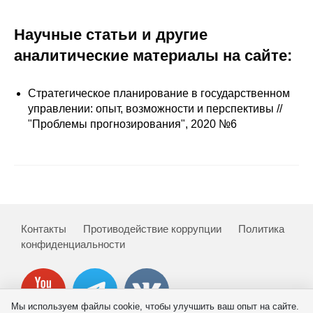
Редакционная этика
Научные статьи и другие
аналитические материалы на сайте:
Информация для авторов
Общие требования
Стратегическое планирование в государственном
управлении: опыт, возможности и перспективы //
Стандарты оформления
"Проблемы прогнозирования", 2020 №6
Научные труды
О журнале
Выпуски
Контакты
Противодействие коррупции
Политика
конфиденциальности
Редакционная этика
Информация для авторов
Мы используем файлы cookie, чтобы улучшить ваш опыт на сайте.