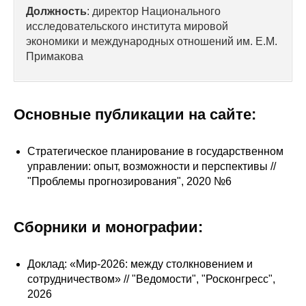
Сотрудники
Должность
: директор Национального
исследовательского института мировой
Отчетность
экономики и международных отношений им. Е.М.
Примакова
Противодействие коррупции
Материалы для СМИ
Основные публикации на сайте:
Публикации
Стратегическое планирование в государственном
управлении: опыт, возможности и перспективы //
Научная жизнь
"Проблемы прогнозирования", 2020 №6
Издания
Сборники и монографии:
Проблемы прогнозирования
О журнале
Доклад: «Мир-2026: между столкновением и
сотрудничеством» // "Ведомости", "Росконгресс",
Номера журналов
2026