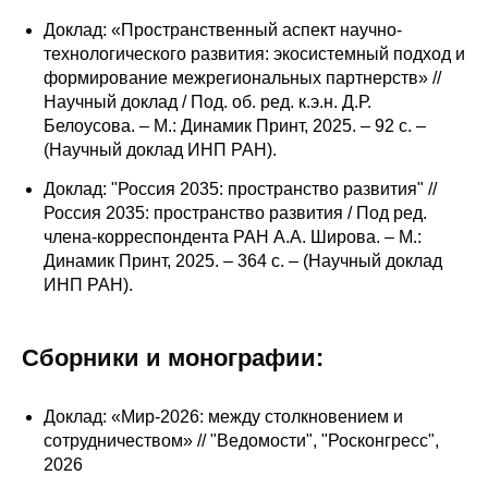
Доклад: «Пространственный аспект научно-
Редакционная этика
технологического развития: экосистемный подход и
формирование межрегиональных партнерств» //
Информация для авторов
Научный доклад / Под. об. ред. к.э.н. Д.Р.
Белоусова. – М.: Динамик Принт, 2025. – 92 с. –
Общие требования
(Научный доклад ИНП РАН).
Стандарты оформления
Доклад: "Россия 2035: пространство развития" //
Россия 2035: пространство развития / Под ред.
члена-корреспондента РАН А.А. Широва. – М.:
Научные труды
Динамик Принт, 2025. – 364 с. – (Научный доклад
О журнале
ИНП РАН).
Выпуски
Сборники и монографии:
Редакционная этика
Доклад: «Мир-2026: между столкновением и
сотрудничеством» // "Ведомости", "Росконгресс",
Информация для авторов
2026