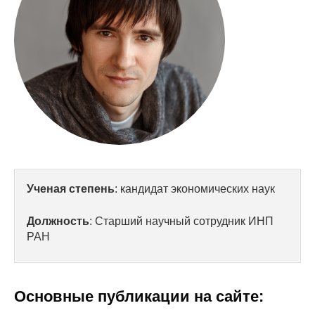
Сотрудники
Отчетность
Противодействие коррупции
Материалы для СМИ
Публикации
Научная жизнь
Ученая степень
: кандидат экономических наук
Издания
Должность
: Старший научный сотрудник ИНП
Проблемы прогнозирования
РАН
О журнале
Основные публикации на сайте:
Номера журналов