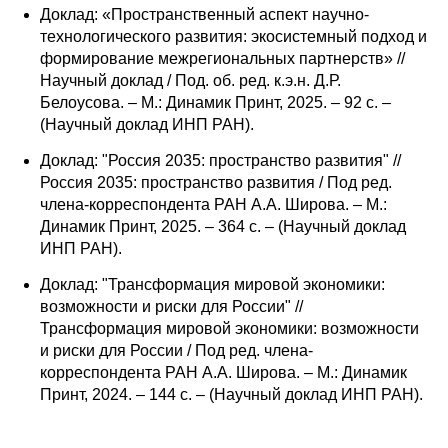
Общие требования
Доклад: «Пространственный аспект научно-
технологического развития: экосистемный подход и
Стандарты оформления
формирование межрегиональных партнерств» //
Научный доклад / Под. об. ред. к.э.н. Д.Р.
Белоусова. – М.: Динамик Принт, 2025. – 92 с. –
Семинары
(Научный доклад ИНП РАН).
Энергетический семинар
Доклад: "Россия 2035: пространство развития" //
Россия 2035: пространство развития / Под ред.
Российско-французский семинар
члена-корреспондента РАН А.А. Широва. – М.:
Динамик Принт, 2025. – 364 с. – (Научный доклад
ЦДУ
ИНП РАН).
Доклад: "Трансформация мировой экономики:
Отрасли и регионы
возможности и риски для России" //
Трансформация мировой экономики: возможности
Inforum
и риски для России / Под ред. члена-
корреспондента РАН А.А. Широва. – М.: Динамик
Принт, 2024. – 144 с. – (Научный доклад ИНП РАН).
Ученый совет
Материалы