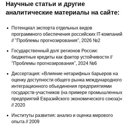
Научные статьи и другие
О совете
аналитические материалы на сайте:
Регулярные прогнозы
Потенциал экспорта отдельных видов
программного обеспечения российских IT-компаний
Квартальный прогноз
// "Проблемы прогнозирования", 2026 №2
Государственный долг регионов России:
Краткосрочный прогноз
бюджетные кредиты как фактор устойчивости //
"Проблемы прогнозирования", 2024 №6
Оценка индекса промышленного
производства
Диссертация: «Влияние нетарифных барьеров на
оценку доступности общего рынка международного
Российская Система Климатического
интеграционного объединения предприятиями
Мониторинга
государств-участников (на примере промышленных
предприятий Евразийского экономического союза)»
// 2020
Центр «Климатическая политика и
экономика России»
Институты развития: анализ и оценка мирового
опыта // 2009
Образование и карьера