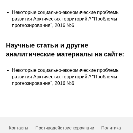
Сотрудники
Некоторые социально-экономические проблемы
Отчетность
развития Арктических территорий // "Проблемы
прогнозирования", 2016 №6
Противодействие коррупции
Научные статьи и другие
Материалы для СМИ
аналитические материалы на сайте:
Публикации
Некоторые социально-экономические проблемы
Научная жизнь
развития Арктических территорий // "Проблемы
прогнозирования", 2016 №6
Издания
Проблемы прогнозирования
О журнале
Номера журналов
Контакты
Противодействие коррупции
Политика