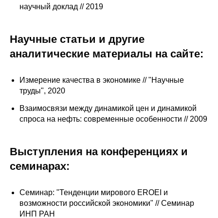
научный доклад // 2019
Редакционная этика
Научные статьи и другие
Информация для авторов
аналитические материалы на сайте:
Общие требования
Измерение качества в экономике // "Научные
Стандарты оформления
труды", 2020
Научные труды
Взаимосвязи между динамикой цен и динамикой
спроса на нефть: современные особенности // 2009
О журнале
Выступления на конференциях и
Выпуски
семинарах:
Редакционная этика
Семинар: "Тенденции мирового EROEI и
Информация для авторов
возможности российской экономики" // Семинар
ИНП РАН