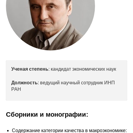
Сотрудники
Отчетность
Противодействие коррупции
Материалы для СМИ
Публикации
Ученая степень
: кандидат экономических наук
Научная жизнь
Должность
: ведущий научный сотрудник ИНП
Издания
РАН
Проблемы прогнозирования
О журнале
Сборники и монографии:
Номера журналов
Содержание категории качества в макроэкономике: