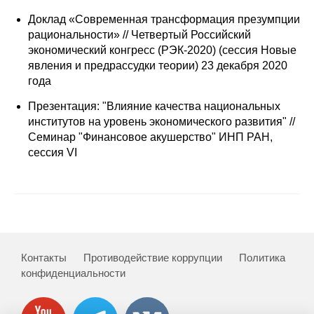
Общие требования
Доклад «Современная трансформация презумпции
рациональности» // Четвертый Российский
Стандарты оформления
экономический конгресс (РЭК-2020) (сессия Новые
явления и предрассудки теории) 23 декабря 2020
Семинары
года
Энергетический семинар
Презентация: "Влияние качества национальных
институтов на уровень экономического развития" //
Российско-французский семинар
Семинар "Финансовое акушерство" ИНП РАН,
сессия VI
ЦДУ
Отрасли и регионы
Inforum
Контакты
Противодействие коррупции
Политика
конфиденциальности
Ученый совет
Материалы