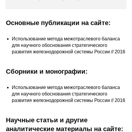
Сотрудники
Отчетность
Основные публикации на сайте:
Противодействие коррупции
Использование метода межотраслевого баланса
для научного обоснования стратегического
Материалы для СМИ
развития железнодорожной системы России // 2016
Публикации
Сборники и монографии:
Научная жизнь
Издания
Использование метода межотраслевого баланса
для научного обоснования стратегического
Проблемы прогнозирования
развития железнодорожной системы России // 2016
О журнале
Научные статьи и другие
Номера журналов
аналитические материалы на сайте: