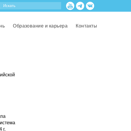
нь
Образование и карьера
Контакты
сийской
апа
система
 г.