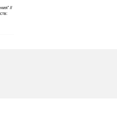
ия” //
ств: