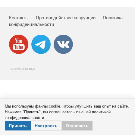
Сотрудники
Отчетность
Контакты
Противодействие коррупции
Политика
конфиденциальности
Противодействие коррупции
Материалы для СМИ
Публикации
© 2026 ИНП РАН
Научная жизнь
Издания
Проблемы прогнозирования
Мы используем файлы cookie, чтобы улучшить ваш опыт на сайте.
Нажимая "Принять", вы соглашаетесь с нашей политикой
О журнале
конфиденциальности.
Принять
Настроить
Отклонить
Номера журналов