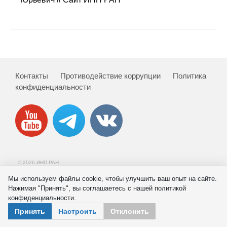
Сотрудники
Отчетность
Противодействие коррупции
Контакты
Противодействие коррупции
Политика
Материалы для СМИ
конфиденциальности
Публикации
Научная жизнь
Издания
© 2026 ИНП РАН
Проблемы прогнозирования
Мы используем файлы cookie, чтобы улучшить ваш опыт на сайте.
Нажимая "Принять", вы соглашаетесь с нашей политикой
О журнале
конфиденциальности.
Принять
Настроить
Отклонить
Номера журналов