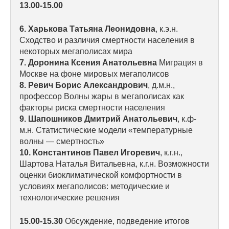
13.00-15.00
О совете
6. Харькова Татьяна Леонидовна
, к.э.н.
Сходство и различия смертности населения в
Регулярные прогнозы
некоторых мегаполисах мира
7. Доронина Ксения Анатольевна
Миграция в
Квартальный прогноз
Москве на фоне мировых мегаполисов
8. Ревич Борис Александрович
, д.м.н.,
Краткосрочный прогноз
профессор Волны жары в мегаполисах как
факторы риска смертности населения
Оценка индекса промышленного
9. Шапошников Дмитрий Анатольевич
, к.ф-
производства
м.н. Статистические модели «температурные
волны — смертность»
10. Константинов Павел Игоревич
Российская Система Климатического
, к.г.н.,
Мониторинга
Шартова Наталья Витальевна, к.г.н. Возможности
оценки биоклиматической комфортности в
условиях мегаполисов: методические и
Центр «Климатическая политика и
технологические решения
экономика России»
15.00-15.30
Обсуждение, подведение итогов
Образование и карьера