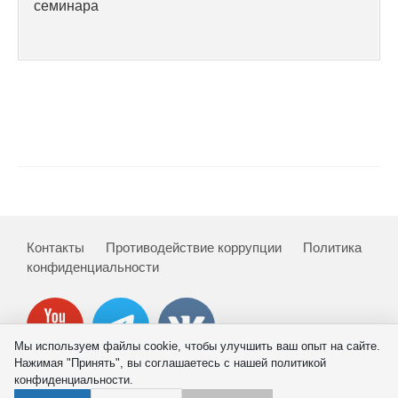
семинара
Кафедра МФТИ
Кафедра МАДИ
Аспирантура
Об аспирантуре
Поступление
Обучение
Контакты
Противодействие коррупции
Политика
конфиденциальности
Нормативные документы
Диссертационный совет
Мы используем файлы cookie, чтобы улучшить ваш опыт на сайте.
Нажимая "Принять", вы соглашаетесь с нашей политикой
О совете
конфиденциальности.