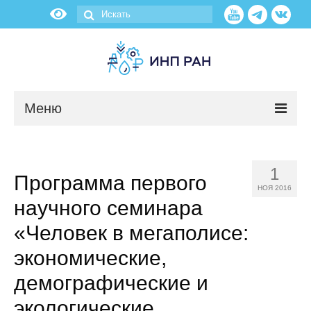
Меню
Новости
1
Программа первого
О нас
НОЯ 2016
научного семинара
Об институте
«Человек в мегаполисе:
Научные подразделения
экономические,
демографические и
Администрация
экологические