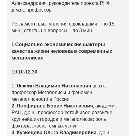
Александрович, руководитель проекта РНФ,
Редакционная этика
д.м.н., профессор
Регламент: выступления с докладами – по 15
Информация для авторов
мин.; ответы на вопросы – по 3 мин.
Общие требования
I. Социально-экономические факторы
качества жизни человека в современных
Стандарты оформления
мегаполисах
Научные труды
10.10-12.30
О журнале
1. Лексин Владимир Николаевич
, д.э.н.,
профессор Мегаполисы и феномен
Выпуски
мегаполисности в России
2. Порфирьев Борис Николаевич
, академик
Редакционная этика
РАН, д.э.н., профессор Устойчивое развитие
крупнейших городов и мегаполисов: роль
Информация для авторов
фактора экосистемных услуг
3. Кузнецова Ольга Владимировна
, д.э.н.,