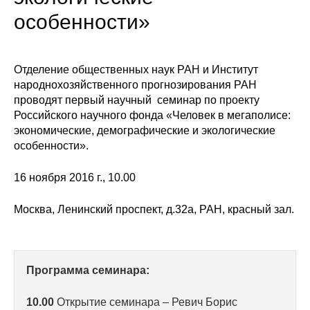
Сотрудники
особенности»
Отчетность
Отделение общественных наук РАН и Институт
Противодействие коррупции
народнохозяйственного прогнозирования РАН
проводят первый научный семинар по проекту
Материалы для СМИ
Российского научного фонда «Человек в мегаполисе:
экономические, демографические и экологические
Публикации
особенности».
Научная жизнь
16 ноября 2016 г., 10.00
Издания
Москва, Ленинский проспект, д.32а, РАН, красный зал.
Проблемы прогнозирования
О журнале
Программа семинара:
Номера журналов
10.00
Открытие семинара – Ревич Борис