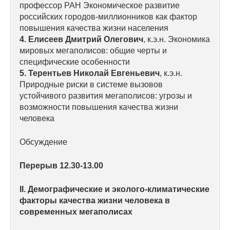
Общие требования
профессор РАН Экономическое развитие
российских городов-миллионников как фактор
Стандарты оформления
повышения качества жизни населения
4. Елисеев Дмитрий Олегович
, к.э.н. Экономика
мировых мегаполисов: общие черты и
Семинары
специфические особенности
5. Терентьев Николай Евгеньевич
, к.э.н.
Энергетический семинар
Природные риски в системе вызовов
устойчивого развития мегаполисов: угрозы и
Российско-французский семинар
возможности повышения качества жизни
человека
ЦДУ
Обсуждение
Отрасли и регионы
Перерыв 12.30-13.00
Inforum
II. Демографические и эколого-климатические
факторы качества жизни человека в
Ученый совет
современных мегаполисах
Материалы