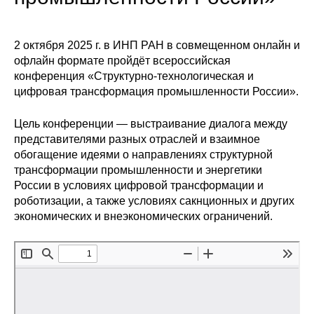
Сотрудники
Отчетность
2 октября 2025 г. в ИНП РАН в совмещенном онлайн и
офлайн формате пройдёт всероссийская
Противодействие коррупции
конференция «Структурно-технологическая и
цифровая трансформация промышленности России».
Материалы для СМИ
Цель конференции — выстраивание диалога между
представителями разных отраслей и взаимное
Публикации
обогащение идеями о направлениях структурной
трансформации промышленности и энергетики
Научная жизнь
России в условиях цифровой трансформации и
роботизации, а также условиях сакнционных и других
Издания
экономических и внеэкономических ограничений.
Проблемы прогнозирования
О журнале
Номера журналов