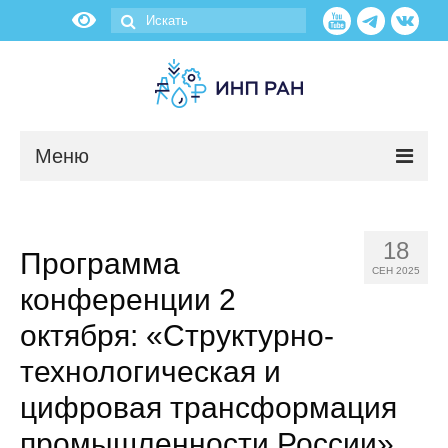
Меню
Новости
18
Программа
О нас
СЕН 2025
конференции 2
Об институте
октября: «Структурно-
Научные подразделения
технологическая и
цифровая трансформация
Администрация
промышленности России»