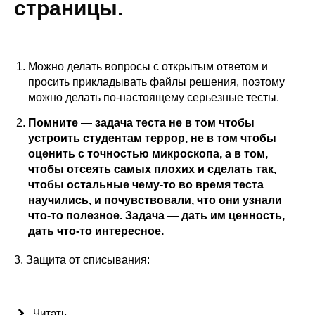
страницы.
Сотрудники
Отчетность
Можно делать вопросы с открытым ответом и
Противодействие коррупции
просить прикладывать файлы решения, поэтому
можно делать по-настоящему серьезные тесты.
Материалы для СМИ
Помните — задача теста не в том чтобы
устроить студентам террор, не в том чтобы
Публикации
оценить с точностью микроскопа, а в том,
чтобы отсеять самых плохих и сделать так,
Научная жизнь
чтобы остальные чему-то во время теста
научились, и почувствовали, что они узнали
Издания
что-то полезное. Задача — дать им ценность,
дать что-то интересное.
Проблемы прогнозирования
3. Защита от списывания:
О журнале
Номера журналов
Читать