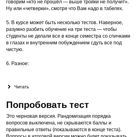
Общие требования
говорим «кто не прошёл — выше тройки не получит».
Ну или «четверки», смотря что Вам надо в табелях.
Стандарты оформления
5. В курсе может быть несколько тестов. Наверное,
разумно разбить обучение на три теста — чтобы
Семинары
студенты не делали все в конце семестра со спичками
в глазах и внутренним побуждением сдуть все под
Энергетический семинар
чистую.
Российско-французский семинар
6. Разное:
ЦДУ
Читать
Отрасли и регионы
Попробовать тест
Inforum
Это черновая версия. Рандомизация порядка
Ученый совет
вопросов выключена, не скрываются баллы и
правильные ответы (показываются в конце теста).
Материалы
Вопросы в итоговой версии можно будет показывать