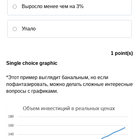
Выросло менее чем на 3%
Кафедра МФТИ
Кафедра МАДИ
Упало
Аспирантура
1
point(s)
Об аспирантуре
Можем ли мы рассчитывать на то что система
непогрешима и не будет списываний?
Single choice graphic
Поступление
*Этот пример выглядит банальным, но если
пофантазировать, можно делать сложные интересные
Обучение
вопросы с графиками.
Нормативные документы
Диссертационный совет
О совете