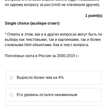
по одному вопросу за раз (чтоб не отвлекали другие).
О совете
1
point(s)
Регулярные прогнозы
Single choice (выбери ответ)
Квартальный прогноз
* Ответы в этом, как и в других вопросах могут быть по
выбору как текстовыми, так и картинками, так и более
Краткосрочный прогноз
сложными html объектами. Как и текст вопроса.
Оценка индекса промышленного
Поголовье скота в России за 2000-2015 г.:
производства
Российская Система Климатического
Мониторинга
Выросло более чем на 4%
Центр «Климатическая политика и
экономика России»
Его уровень остался неизменным
Образование и карьера