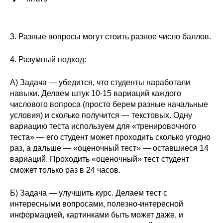
Редакционная этика
3. Разные вопросы могут стоить разное число баллов.
Информация для авторов
Общие требования
4. Разумный подход:
А) Задача — убедится, что студенты наработали
Стандарты оформления
навыки. Делаем штук 10-15 вариаций каждого
числового вопроса (просто берем разные начальные
Научные труды
условия) и сколько получится — текстовых. Одну
вариацию теста используем для «тренировочного
О журнале
теста» — его студент может проходить сколько угодно
раз, а дальше — «оценочный тест» — оставшиеся 14
Выпуски
вариаций.
Проходить «оценочный» тест студент
сможет только раз в 24 часов.
Редакционная этика
Б) Задача — улучшить курс. Делаем тест с
интересными вопросами, полезно-интересной
Информация для авторов
информацией, картинками быть может даже, и