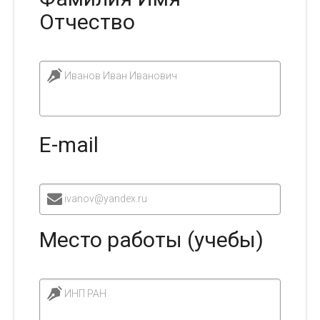
Отчество
Редакционная этика
Информация для авторов
Иванов Иван Иванович
Общие требования
Стандарты оформления
E-mail
Научные труды
О журнале
ivanov@yandex.ru
Выпуски
Место работы (учебы)
Редакционная этика
Информация для авторов
ИНП РАН