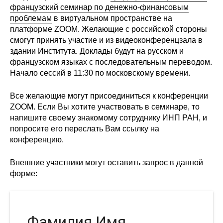
Сотрудники
французский семинар по денежно-финансовым
проблемам
в виртуальном пространстве на
Отчетность
платформе ZOOM. Желающие с российской стороны
смогут принять участие и из видеоконференцзала в
здании Института. Доклады будут на русском и
Противодействие коррупции
французском языках с последовательным переводом.
Начало сессий в 11:30 по московскому времени.
Материалы для СМИ
Все желающие могут присоединиться к конференции
Публикации
ZOOM. Если Вы хотите участвовать в семинаре, то
напишите своему знакомому сотруднику ИНП РАН, и
Научная жизнь
попросите его переслать Вам ссылку на
конференцию.
Издания
Внешние участники могут оставить запрос в данной
Проблемы прогнозирования
форме:
О журнале
Номера журналов
Фамилия Имя