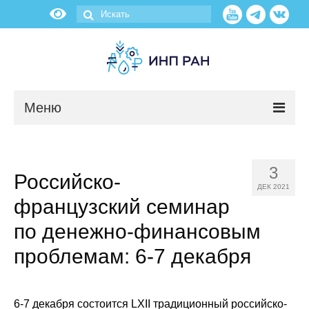
Меню
Новости
3
Российско-
О нас
ДЕК 2021
французский семинар
Об институте
по денежно-финансовым
Научные подразделения
проблемам: 6-7 декабря
Администрация
6-7 декабря состоится LXII
традиционный российско-