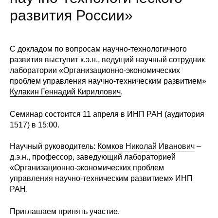
Сотрудники
развития России»
Отчетность
С докладом по вопросам научно-технологичного
Противодействие коррупции
развития выступит к.э.н., ведущий научный сотрудник
лаборатории «Организационно-экономических
Материалы для СМИ
проблем управления научно-техническим развитием»
Кулакин Геннадий Кириллович
.
Публикации
Семинар состоится 11 апреля в
ИНП РАН
(аудитория
Научная жизнь
1517) в 15:00.
Издания
Научный руководитель:
Комков Николай Иванович
–
д.э.н., профессор, заведующий лабораторией
Проблемы прогнозирования
«Организационно-экономических проблем
управления научно-техническим развитием» ИНП
О журнале
РАН.
Номера журналов
Приглашаем принять участие.