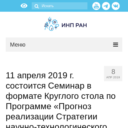
Меню
Новости
8
11 апреля 2019 г.
О нас
АПР 2019
состоится Семинар в
Об институте
формате Круглого стола по
Научные подразделения
Программе «Прогноз
реализации Стратегии
Администрация
научно-технологического