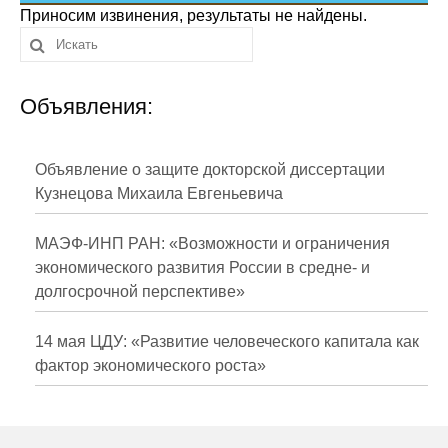
Сотрудники
Приносим извинения, результаты не найдены.
Отчетность
Объявления:
Противодействие коррупции
Материалы для СМИ
Объявление о защите докторской диссертации
Кузнецова Михаила Евгеньевича
Публикации
МАЭФ-ИНП РАН: «Возможности и ограничения
Научная жизнь
экономического развития России в средне- и
долгосрочной перспективе»
Издания
Проблемы прогнозирования
14 мая ЦДУ: «Развитие человеческого капитала как
фактор экономического роста»
О журнале
Номера журналов