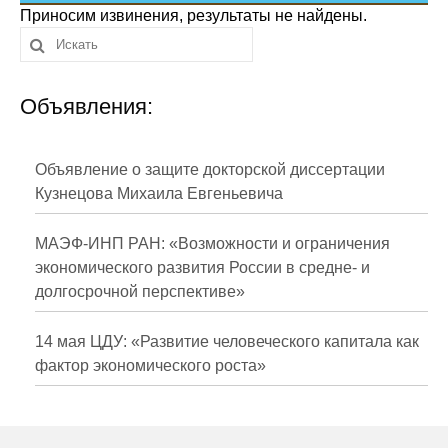
Сотрудники
Приносим извинения, результаты не найдены.
Отчетность
Объявления:
Противодействие коррупции
Материалы для СМИ
Объявление о защите докторской диссертации
Кузнецова Михаила Евгеньевича
Публикации
МАЭФ-ИНП РАН: «Возможности и ограничения
Научная жизнь
экономического развития России в средне- и
долгосрочной перспективе»
Издания
Проблемы прогнозирования
14 мая ЦДУ: «Развитие человеческого капитала как
фактор экономического роста»
О журнале
Номера журналов