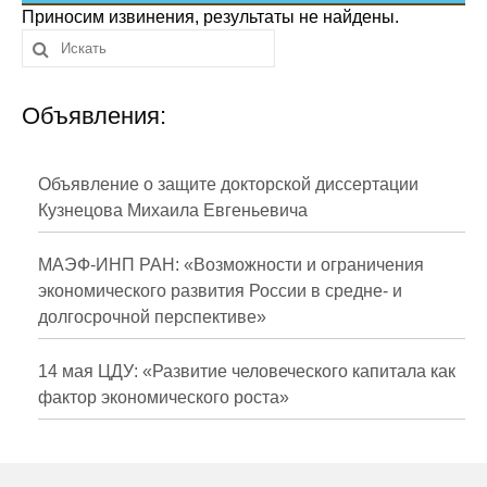
Сотрудники
Приносим извинения, результаты не найдены.
Отчетность
Объявления:
Противодействие коррупции
Материалы для СМИ
Объявление о защите докторской диссертации
Кузнецова Михаила Евгеньевича
Публикации
МАЭФ-ИНП РАН: «Возможности и ограничения
Научная жизнь
экономического развития России в средне- и
долгосрочной перспективе»
Издания
Проблемы прогнозирования
14 мая ЦДУ: «Развитие человеческого капитала как
фактор экономического роста»
О журнале
Номера журналов