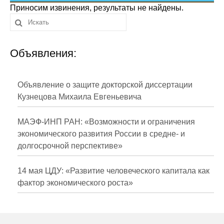
Сотрудники
Приносим извинения, результаты не найдены.
Отчетность
Объявления:
Противодействие коррупции
Материалы для СМИ
Объявление о защите докторской диссертации
Кузнецова Михаила Евгеньевича
Публикации
МАЭФ-ИНП РАН: «Возможности и ограничения
Научная жизнь
экономического развития России в средне- и
долгосрочной перспективе»
Издания
Проблемы прогнозирования
14 мая ЦДУ: «Развитие человеческого капитала как
фактор экономического роста»
О журнале
Номера журналов