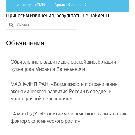
Сотрудники
Институт в СМИ
Архив объявлений
Приносим извинения, результаты не найдены.
Отчетность
Противодействие коррупции
Объявления:
Материалы для СМИ
Публикации
Объявление о защите докторской диссертации
Кузнецова Михаила Евгеньевича
Научная жизнь
МАЭФ-ИНП РАН: «Возможности и ограничения
Издания
экономического развития России в средне- и
долгосрочной перспективе»
Проблемы прогнозирования
О журнале
14 мая ЦДУ: «Развитие человеческого капитала как
фактор экономического роста»
Номера журналов