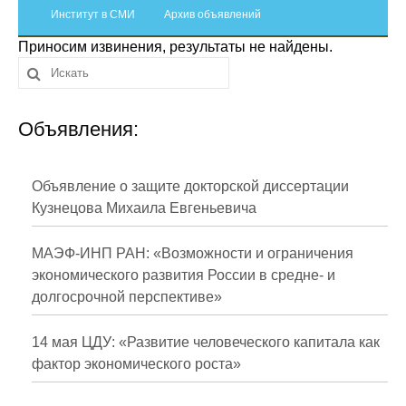
Сотрудники
Институт в СМИ
Архив объявлений
Приносим извинения, результаты не найдены.
Отчетность
Противодействие коррупции
Объявления:
Материалы для СМИ
Публикации
Объявление о защите докторской диссертации
Кузнецова Михаила Евгеньевича
Научная жизнь
МАЭФ-ИНП РАН: «Возможности и ограничения
Издания
экономического развития России в средне- и
долгосрочной перспективе»
Проблемы прогнозирования
О журнале
14 мая ЦДУ: «Развитие человеческого капитала как
фактор экономического роста»
Номера журналов