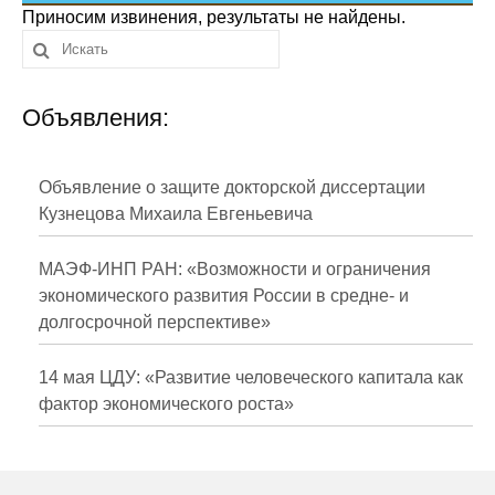
Сотрудники
Приносим извинения, результаты не найдены.
Отчетность
Объявления:
Противодействие коррупции
Материалы для СМИ
Объявление о защите докторской диссертации
Кузнецова Михаила Евгеньевича
Публикации
МАЭФ-ИНП РАН: «Возможности и ограничения
Научная жизнь
экономического развития России в средне- и
долгосрочной перспективе»
Издания
Проблемы прогнозирования
14 мая ЦДУ: «Развитие человеческого капитала как
фактор экономического роста»
О журнале
Номера журналов