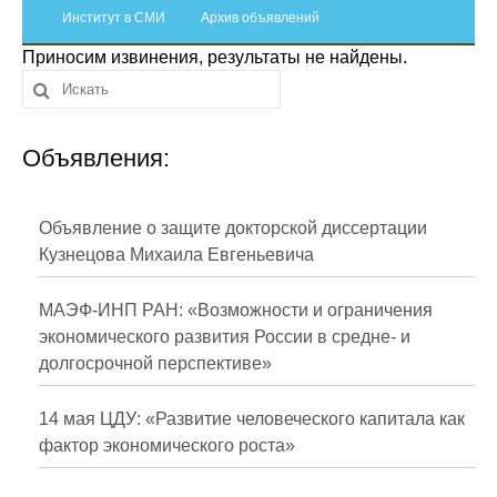
Сотрудники
Институт в СМИ
Архив объявлений
Приносим извинения, результаты не найдены.
Отчетность
Противодействие коррупции
Объявления:
Материалы для СМИ
Публикации
Объявление о защите докторской диссертации
Кузнецова Михаила Евгеньевича
Научная жизнь
МАЭФ-ИНП РАН: «Возможности и ограничения
Издания
экономического развития России в средне- и
долгосрочной перспективе»
Проблемы прогнозирования
О журнале
14 мая ЦДУ: «Развитие человеческого капитала как
фактор экономического роста»
Номера журналов