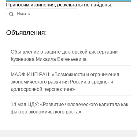
Сотрудники
Приносим извинения, результаты не найдены.
Отчетность
Объявления:
Противодействие коррупции
Материалы для СМИ
Объявление о защите докторской диссертации
Кузнецова Михаила Евгеньевича
Публикации
МАЭФ-ИНП РАН: «Возможности и ограничения
Научная жизнь
экономического развития России в средне- и
долгосрочной перспективе»
Издания
Проблемы прогнозирования
14 мая ЦДУ: «Развитие человеческого капитала как
фактор экономического роста»
О журнале
Номера журналов