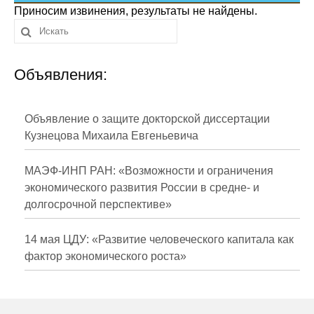
Сотрудники
Приносим извинения, результаты не найдены.
Отчетность
Объявления:
Противодействие коррупции
Материалы для СМИ
Объявление о защите докторской диссертации
Кузнецова Михаила Евгеньевича
Публикации
МАЭФ-ИНП РАН: «Возможности и ограничения
Научная жизнь
экономического развития России в средне- и
долгосрочной перспективе»
Издания
Проблемы прогнозирования
14 мая ЦДУ: «Развитие человеческого капитала как
фактор экономического роста»
О журнале
Номера журналов