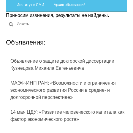
Сотрудники
Институт в СМИ
Архив объявлений
Приносим извинения, результаты не найдены.
Отчетность
Противодействие коррупции
Объявления:
Материалы для СМИ
Публикации
Объявление о защите докторской диссертации
Кузнецова Михаила Евгеньевича
Научная жизнь
МАЭФ-ИНП РАН: «Возможности и ограничения
Издания
экономического развития России в средне- и
долгосрочной перспективе»
Проблемы прогнозирования
О журнале
14 мая ЦДУ: «Развитие человеческого капитала как
фактор экономического роста»
Номера журналов