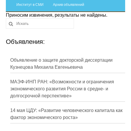
Сотрудники
Институт в СМИ
Архив объявлений
Приносим извинения, результаты не найдены.
Отчетность
Противодействие коррупции
Объявления:
Материалы для СМИ
Публикации
Объявление о защите докторской диссертации
Кузнецова Михаила Евгеньевича
Научная жизнь
МАЭФ-ИНП РАН: «Возможности и ограничения
Издания
экономического развития России в средне- и
долгосрочной перспективе»
Проблемы прогнозирования
О журнале
14 мая ЦДУ: «Развитие человеческого капитала как
фактор экономического роста»
Номера журналов