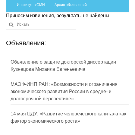
Сотрудники
Институт в СМИ
Архив объявлений
Приносим извинения, результаты не найдены.
Отчетность
Противодействие коррупции
Объявления:
Материалы для СМИ
Публикации
Объявление о защите докторской диссертации
Кузнецова Михаила Евгеньевича
Научная жизнь
МАЭФ-ИНП РАН: «Возможности и ограничения
Издания
экономического развития России в средне- и
долгосрочной перспективе»
Проблемы прогнозирования
О журнале
14 мая ЦДУ: «Развитие человеческого капитала как
фактор экономического роста»
Номера журналов