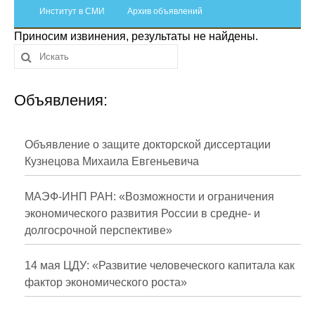
Сотрудники
Институт в СМИ
Архив объявлений
Приносим извинения, результаты не найдены.
Отчетность
Противодействие коррупции
Объявления:
Материалы для СМИ
Публикации
Объявление о защите докторской диссертации
Кузнецова Михаила Евгеньевича
Научная жизнь
МАЭФ-ИНП РАН: «Возможности и ограничения
Издания
экономического развития России в средне- и
долгосрочной перспективе»
Проблемы прогнозирования
О журнале
14 мая ЦДУ: «Развитие человеческого капитала как
фактор экономического роста»
Номера журналов