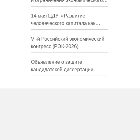
и ограничения экономического
развития России в средне- и
долгосрочной перспективе»
14 мая ЦДУ: «Развитие
человеческого капитала как
фактор экономического роста»
VI-й Российский экономический
конгресс (РЭК-2026)
Объявление о защите
кандидатской диссертации
Трындиной Николь Сергеевны