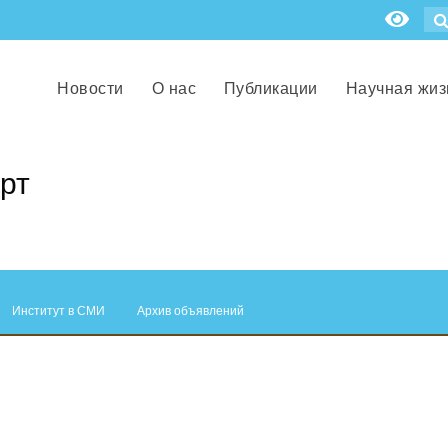
Новости
О нас
Публикации
Научная жиз
рт
Институт в СМИ
Архив объявлений
.