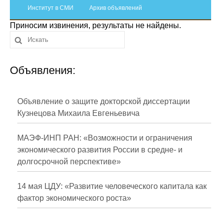
Сотрудники
Институт в СМИ
Архив объявлений
Приносим извинения, результаты не найдены.
Отчетность
Противодействие коррупции
Объявления:
Материалы для СМИ
Публикации
Объявление о защите докторской диссертации
Кузнецова Михаила Евгеньевича
Научная жизнь
МАЭФ-ИНП РАН: «Возможности и ограничения
Издания
экономического развития России в средне- и
долгосрочной перспективе»
Проблемы прогнозирования
О журнале
14 мая ЦДУ: «Развитие человеческого капитала как
фактор экономического роста»
Номера журналов