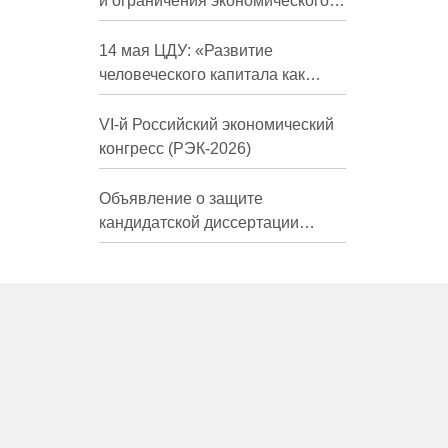
и ограничения экономического
развития России в средне- и
долгосрочной перспективе»
14 мая ЦДУ: «Развитие
человеческого капитала как
фактор экономического роста»
VI-й Российский экономический
конгресс (РЭК-2026)
Объявление о защите
кандидатской диссертации
Трындиной Николь Сергеевны