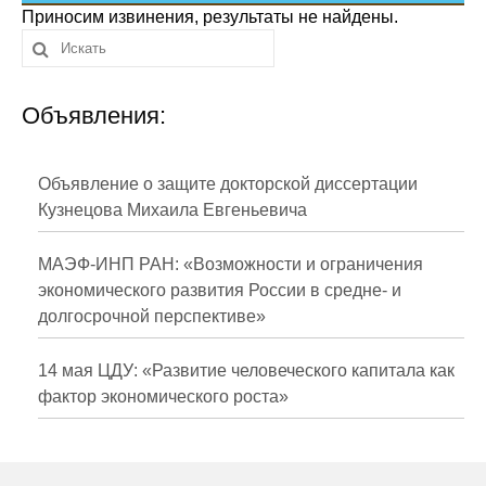
Сотрудники
Приносим извинения, результаты не найдены.
Отчетность
Объявления:
Противодействие коррупции
Материалы для СМИ
Объявление о защите докторской диссертации
Кузнецова Михаила Евгеньевича
Публикации
МАЭФ-ИНП РАН: «Возможности и ограничения
Научная жизнь
экономического развития России в средне- и
долгосрочной перспективе»
Издания
Проблемы прогнозирования
14 мая ЦДУ: «Развитие человеческого капитала как
фактор экономического роста»
О журнале
Номера журналов