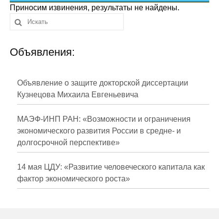
Сотрудники
Приносим извинения, результаты не найдены.
Отчетность
Объявления:
Противодействие коррупции
Материалы для СМИ
Объявление о защите докторской диссертации
Кузнецова Михаила Евгеньевича
Публикации
МАЭФ-ИНП РАН: «Возможности и ограничения
Научная жизнь
экономического развития России в средне- и
долгосрочной перспективе»
Издания
Проблемы прогнозирования
14 мая ЦДУ: «Развитие человеческого капитала как
фактор экономического роста»
О журнале
Номера журналов