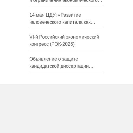
и ограничения экономического
развития России в средне- и
долгосрочной перспективе»
14 мая ЦДУ: «Развитие
человеческого капитала как
фактор экономического роста»
VI-й Российский экономический
конгресс (РЭК-2026)
Объявление о защите
кандидатской диссертации
Трындиной Николь Сергеевны