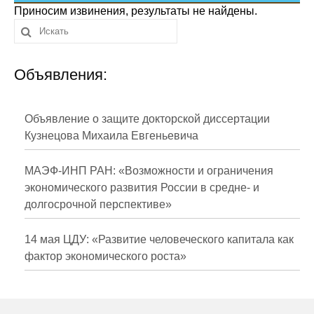
Сотрудники
Приносим извинения, результаты не найдены.
Отчетность
Объявления:
Противодействие коррупции
Материалы для СМИ
Объявление о защите докторской диссертации
Кузнецова Михаила Евгеньевича
Публикации
МАЭФ-ИНП РАН: «Возможности и ограничения
Научная жизнь
экономического развития России в средне- и
долгосрочной перспективе»
Издания
Проблемы прогнозирования
14 мая ЦДУ: «Развитие человеческого капитала как
фактор экономического роста»
О журнале
Номера журналов