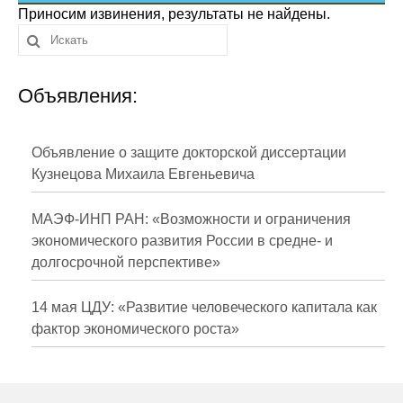
Сотрудники
Приносим извинения, результаты не найдены.
Отчетность
Объявления:
Противодействие коррупции
Материалы для СМИ
Объявление о защите докторской диссертации
Кузнецова Михаила Евгеньевича
Публикации
МАЭФ-ИНП РАН: «Возможности и ограничения
Научная жизнь
экономического развития России в средне- и
долгосрочной перспективе»
Издания
Проблемы прогнозирования
14 мая ЦДУ: «Развитие человеческого капитала как
фактор экономического роста»
О журнале
Номера журналов