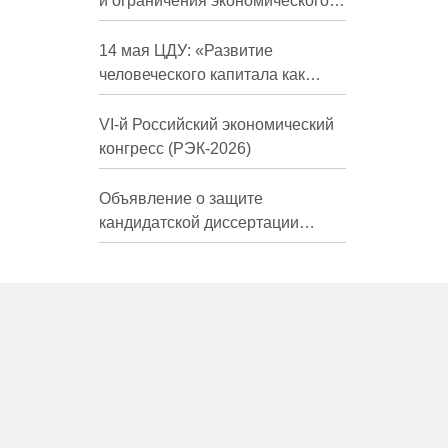
и ограничения экономического
развития России в средне- и
долгосрочной перспективе»
14 мая ЦДУ: «Развитие
человеческого капитала как
фактор экономического роста»
VI-й Российский экономический
конгресс (РЭК-2026)
Объявление о защите
кандидатской диссертации
Трындиной Николь Сергеевны