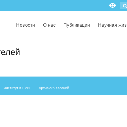
Новости
О нас
Публикации
Научная жиз
телей
Институт в СМИ
Архив объявлений
.