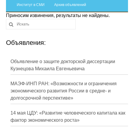
Сотрудники
Институт в СМИ
Архив объявлений
Приносим извинения, результаты не найдены.
Отчетность
Противодействие коррупции
Объявления:
Материалы для СМИ
Публикации
Объявление о защите докторской диссертации
Кузнецова Михаила Евгеньевича
Научная жизнь
МАЭФ-ИНП РАН: «Возможности и ограничения
Издания
экономического развития России в средне- и
долгосрочной перспективе»
Проблемы прогнозирования
О журнале
14 мая ЦДУ: «Развитие человеческого капитала как
фактор экономического роста»
Номера журналов