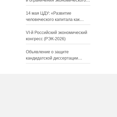
и ограничения экономического
развития России в средне- и
долгосрочной перспективе»
14 мая ЦДУ: «Развитие
человеческого капитала как
фактор экономического роста»
VI-й Российский экономический
конгресс (РЭК-2026)
Объявление о защите
кандидатской диссертации
Трындиной Николь Сергеевны