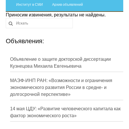
Сотрудники
Институт в СМИ
Архив объявлений
Приносим извинения, результаты не найдены.
Отчетность
Противодействие коррупции
Объявления:
Материалы для СМИ
Публикации
Объявление о защите докторской диссертации
Кузнецова Михаила Евгеньевича
Научная жизнь
МАЭФ-ИНП РАН: «Возможности и ограничения
Издания
экономического развития России в средне- и
долгосрочной перспективе»
Проблемы прогнозирования
О журнале
14 мая ЦДУ: «Развитие человеческого капитала как
фактор экономического роста»
Номера журналов