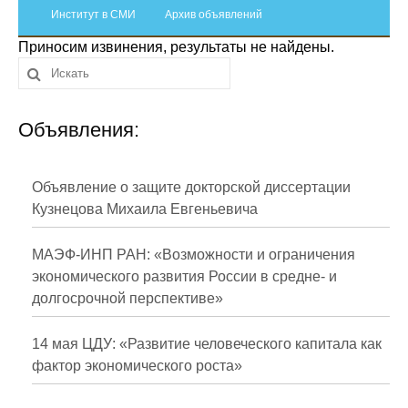
Сотрудники
Институт в СМИ
Архив объявлений
Приносим извинения, результаты не найдены.
Отчетность
Противодействие коррупции
Объявления:
Материалы для СМИ
Публикации
Объявление о защите докторской диссертации
Кузнецова Михаила Евгеньевича
Научная жизнь
МАЭФ-ИНП РАН: «Возможности и ограничения
Издания
экономического развития России в средне- и
долгосрочной перспективе»
Проблемы прогнозирования
О журнале
14 мая ЦДУ: «Развитие человеческого капитала как
фактор экономического роста»
Номера журналов