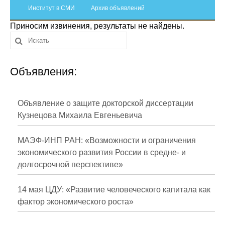
Сотрудники
Институт в СМИ
Архив объявлений
Приносим извинения, результаты не найдены.
Отчетность
Противодействие коррупции
Объявления:
Материалы для СМИ
Публикации
Объявление о защите докторской диссертации
Кузнецова Михаила Евгеньевича
Научная жизнь
МАЭФ-ИНП РАН: «Возможности и ограничения
Издания
экономического развития России в средне- и
долгосрочной перспективе»
Проблемы прогнозирования
О журнале
14 мая ЦДУ: «Развитие человеческого капитала как
фактор экономического роста»
Номера журналов